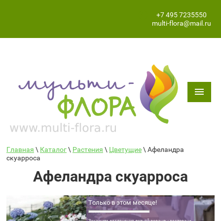
+7 495 7235550
multi-flora@mail.ru
Главная
\
Каталог
\
Растения
\
Цветущие
\ Афеландра
скуарроса
Афеландра скуарроса
Только в этом месяце!