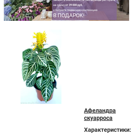
Закажите озеленение летней веранды ресторана
на сумму
от 39 000 руб.
и получите подвесную композицию
В ПОДАРОК!
Афеландра
скуарроса
Характеристики: